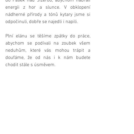
do Pasek nad Jizerou, abychom nabrali 
energii z hor a slunce. V obklopení 
nádherné přírody a tónů kytary jsme si 
odpočinuli, dobře se najedli i napili.
Plní elánu se těšíme zpátky do práce, 
abychom se podívali na zoubek všem 
neduhům, které vás mohou trápit a 
doufáme, že od nás i k nám budete 
chodit stále s úsměvem.