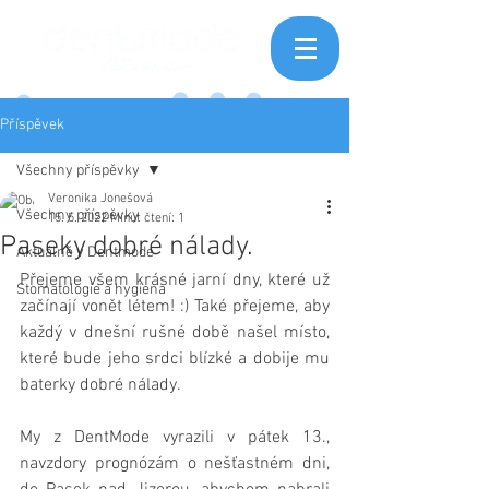
Příspěvek
Všechny příspěvky
Veronika Jonešová
Všechny příspěvky
15. 5. 2022
Minut čtení: 1
Paseky dobré nálady.
Aktuálně v Dentmode
Přejeme všem krásné jarní dny, které už 
Stomatologie a hygiena
začínají vonět létem! :) Také přejeme, aby 
každý v dnešní rušné době našel místo, 
které bude jeho srdci blízké a dobije mu 
baterky dobré nálady.
My z DentMode vyrazili v pátek 13., 
navzdory prognózám o nešťastném dni, 