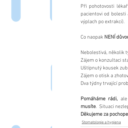
Při pohotovosti léka
pacientovi od bolesti
výplach po extrakci). 
Co naopak 
NENÍ důvod
Nebolestivá, několik 
Zájem o konzultaci sta
Uštípnutý kousek zubu
Zájem o otisk a zhoto
Dva týdny trvající pro
Pomáháme rádi,
 ale
musíte
.  Situaci nezl
Děkujeme za pochope
Stomatologie a hygiena