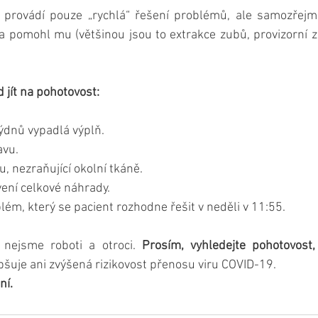
ř provádí pouze „rychlá“ řešení problémů, ale samozřejmě 
 a pomohl mu (většinou jsou to extrakce zubů, provizorní z
 jít na pohotovost:
týdnů vypadlá výplň. 
vu. 
, nezraňující okolní tkáně. 
vení celkové náhrady. 
blém, který se pacient rozhodne řešit v neděli v 11:55. 
 nejsme roboti a otroci. 
Prosím, vyhledejte pohotovost
epšuje ani zvýšená rizikovost přenosu viru COVID-19. 
ní.