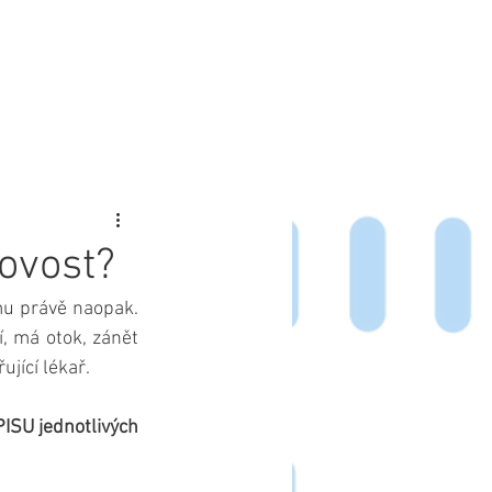
TAKT
BLOG
ovost?
omu právě naopak. 
í, má otok, zánět 
jící lékař. 
ISU jednotlivých 