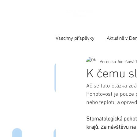
O NÁS
Všechny příspěvky
Aktuálně v De
Veronika Jonešová
1
K čemu sl
Ač se tato otázka zdá 
Pohotovost je pouze 
nebo teplotu a opravdu
Stomatologická pohoto
krajů. Za návštěvu na 