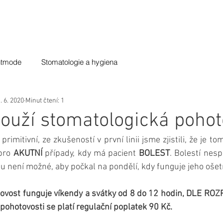
NÁŠ TÝM
CENÍK
FOTOGALERIE
KON
ntmode
Stomatologie a hygiena
. 6. 2020
Minut čtení: 1
ouží stomatologická pohot
primitivní, ze zkušeností v první linii jsme zjistili, že je t
pro 
AKUTNÍ
 případy, kdy má pacient 
BOLEST
. Bolestí nesp
 není možné, aby počkal na pondělí, kdy funguje jeho ošetřu
vost funguje víkendy a svátky od 8 do 12 hodin, DLE ROZP
pohotovosti se platí regulační poplatek 90 Kč. 