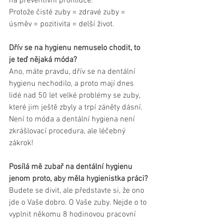
na preventivní prohlídce.
Protože čisté zuby = zdravé zuby = 
úsměv = pozitivita = delší život.
Dřív se na hygienu nemuselo chodit, to 
je teď nějaká móda? 
Ano, máte pravdu, dřív se na dentální 
hygienu nechodilo, a proto mají dnes 
lidé nad 50 let velké problémy se zuby, 
které jim ještě zbyly a trpí záněty dásní. 
Není to móda a dentální hygiena není 
zkrášlovací procedura, ale léčebný 
zákrok! 
Posílá mě zubař na dentální hygienu 
jenom proto, aby měla hygienistka práci?
Budete se divit, ale představte si, že ono 
jde o Vaše dobro. O Vaše zuby. Nejde o to 
vyplnit někomu 8 hodinovou pracovní 