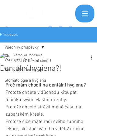
Příspěvek
Všechny příspěvky
Veronika Jonešová
Všechny příspěvky
7. 11. 2018
Minut čtení: 1
Dentální hygiena?!
Aktuálně v Dentmode
Stomatologie a hygiena
Proč mám chodit na dentální hygienu?
Protože chcete v důchodu křoupat 
topinku svými vlastními zuby.
Protože chcete strávit méně času na 
zubařském křesle. 
Protože sice máte rádi svého zubního 
lékaře, ale stačí vám ho vidět 2x ročně 